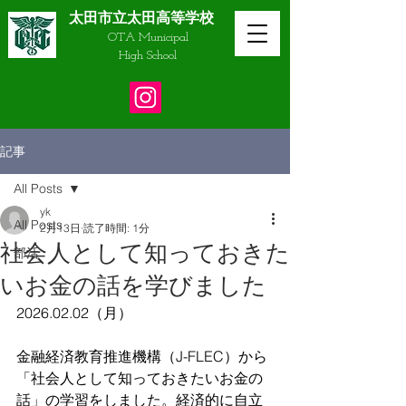
太田市立太田高等学校
OTA Municipal
​High School
記事
All Posts
yk
All Posts
2月13日
読了時間: 1分
社会人として知っておきた
部活
いお金の話を学びました
2026.02.02（月）
金融経済教育推進機構（J-FLEC）から
「社会人として知っておきたいお金の
話」の学習をしました。経済的に自立