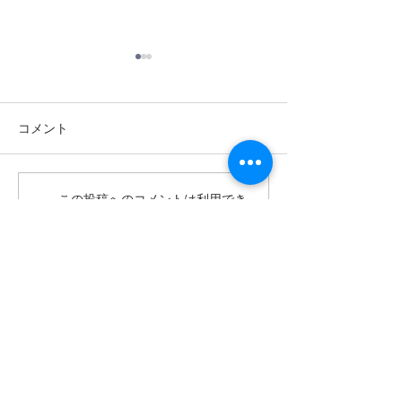
コメント
地元企業出前授
この投稿へのコメントは利用でき
１学年普通科の合唱コン
なくなりました。詳細はサイト所
クールを行いました！
有者にお問い合わせください。
​〒373-0842
群馬県太田市細谷町1510