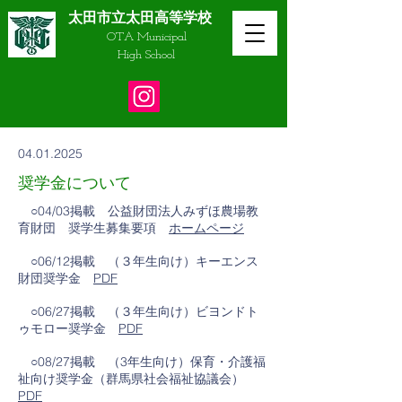
太田市立太田高等学校
OTA Municipal
​High School
04.01.2025
奨学金について
○
04/03掲載
公益財団法人みずほ農場教
育財団 奨学生募集要項
ホームページ
○06/12掲載 （３年生向け）キーエンス
財団奨学金
PDF
○
06/27掲載
（３年生向け）ビヨンドト
ゥモロー奨学金
PDF
○08/27掲載 （3年生向け）保育・介護福
祉向け奨学金（群馬県社会福祉協議会）
PDF