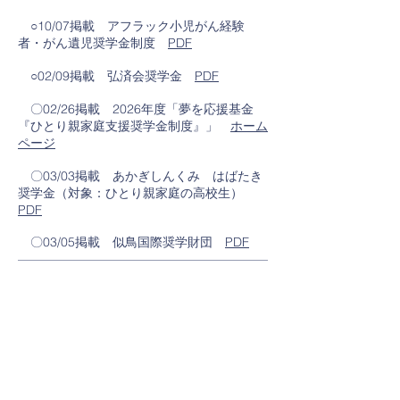
​​ ○10/07掲載 アフラック小児がん経験
者・がん遺児奨学金制度
PDF
​ ○02/09掲載 弘済会奨学金
PDF
〇02/26掲載 2026年度「夢を応援基金
『ひとり親家庭支援奨学金制度』」
ホーム
ページ
〇03/03掲載 あかぎしんくみ はばたき
奨学金（対象：ひとり親家庭の高校生）
PDF
​ 〇03/05掲載 似鳥国際奨学財団
PDF